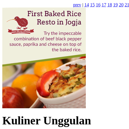
prev
|
14
15
16
17
18
19
20
2
Kuliner Unggulan