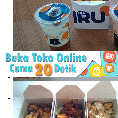
Okiru, Jujugan Baru Pecinta Boba dan Toast
Bencana Corona yang dimulai awal Maret ini memang tidak pe
berbagai rencana. Sebagian ..
Okiru, Jujugan Baru Pecinta
Boba dan Toast
Bencana Corona yang dimulai awal ..
The Rock Burger, Burger
Baru yang Mengguncang