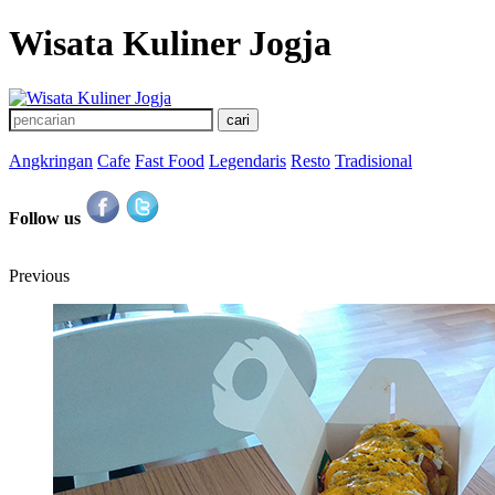
Wisata Kuliner Jogja
Angkringan
Cafe
Fast Food
Legendaris
Resto
Tradisional
Follow us
Previous