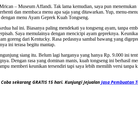
san Mrican – Museum Affandi. Tak lama kemudian, saya pun menemuka
henti dan membaca menu apa saja yang ditawarkan. Yup, menu-menu te
arik dengan menu Ayam Geprek Kuah Tongseng.
ua hal ini. Biasanya paling mendekati ya tongseng ayam, tanpa embel
terpisah. Saya memulainya dengan mencicipi ayam gepreknya. Keunikan
yam goreng dari Kentucky. Rasa pedasnya sambal bawang yang digepr
ya ini terasa begitu mantap.
ngunjung siang itu. Belum lagi harganya yang hanya Rp. 9.000 ini te
a. Dengan rasa yang dominan manis, kuah tongseng ini berhasil memb
pu memberi keunikan tersendiri tapi saya lebih memilih versi tanpa ku
 Coba sekarang GRATIS 15 hari. Kunjungi Jejualan
Jasa Pembuatan T