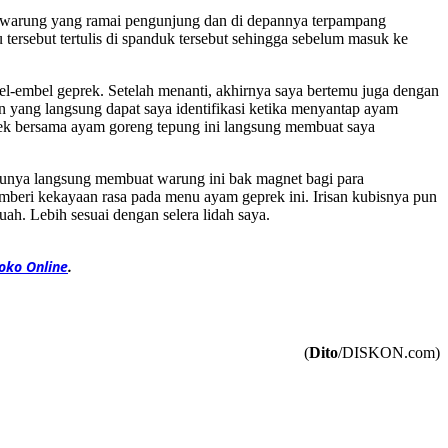
n warung yang ramai pengunjung dan di depannya terpampang
rsebut tertulis di spanduk tersebut sehingga sebelum masuk ke
-embel geprek. Setelah menanti, akhirnya saya bertemu juga dengan
 yang langsung dapat saya identifikasi ketika menyantap ayam
ek bersama ayam goreng tepung ini langsung membuat saya
ntunya langsung membuat warung ini bak magnet bagi para
eri kekayaan rasa pada menu ayam geprek ini. Irisan kubisnya pun
ah. Lebih sesuai dengan selera lidah saya.
oko Online
.
(
Dito
/DISKON.com)