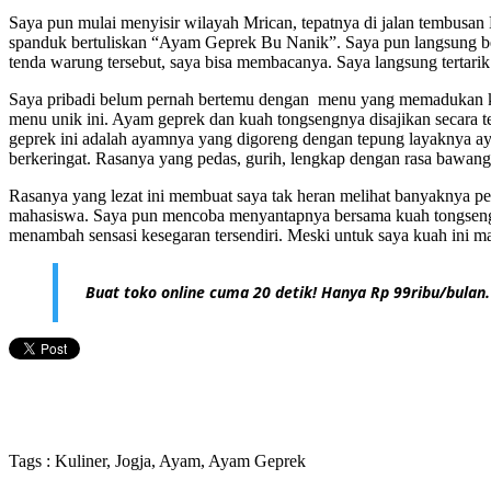
Saya pun mulai menyisir wilayah Mrican, tepatnya di jalan tembu
spanduk bertuliskan “Ayam Geprek Bu Nanik”. Saya pun langsung ber
tenda warung tersebut, saya bisa membacanya. Saya langsung tert
Saya pribadi belum pernah bertemu dengan menu yang memadukan ked
menu unik ini. Ayam geprek dan kuah tongsengnya disajikan secara 
geprek ini adalah ayamnya yang digoreng dengan tepung layaknya a
berkeringat. Rasanya yang pedas, gurih, lengkap dengan rasa bawangn
Rasanya yang lezat ini membuat saya tak heran melihat banyaknya pe
mahasiswa. Saya pun mencoba menyantapnya bersama kuah tongsengny
menambah sensasi kesegaran tersendiri. Meski untuk saya kuah ini mam
Buat toko online cuma 20 detik! Hanya Rp 99ribu/bulan.
Tags : Kuliner, Jogja, Ayam, Ayam Geprek