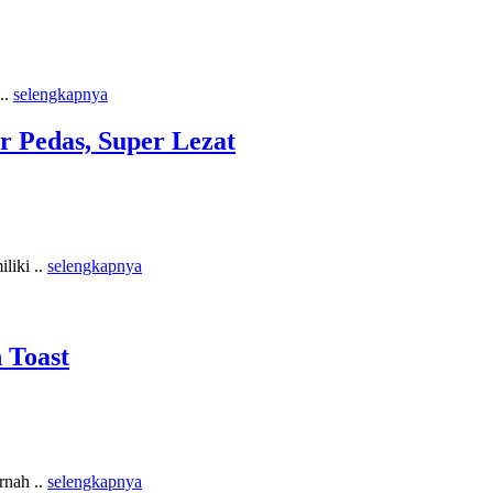
..
selengkapnya
 Pedas, Super Lezat
liki ..
selengkapnya
 Toast
rnah ..
selengkapnya