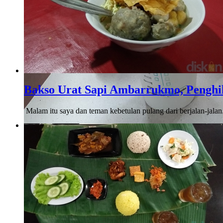
Bakso Urat Sapi Ambarrukmo, Penghi
Malam itu saya dan teman kebetulan pulang dari berjalan-jalan.
Denta Coffee
Ketika mendengar namanya pertama kali, di kepala saya langsun
yang terbayang oleh saya ..