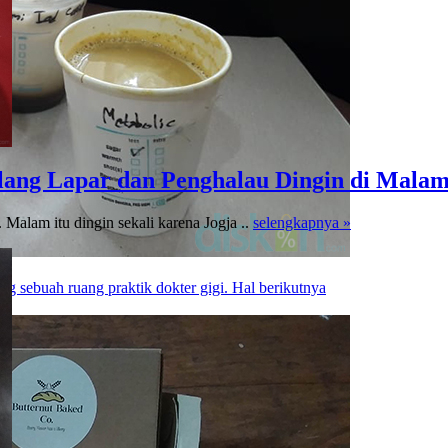
lang Lapar dan Penghalau Dingin di Malam
 Malam itu dingin sekali karena Jogja ..
selengkapnya »
g sebuah ruang praktik dokter gigi. Hal berikutnya