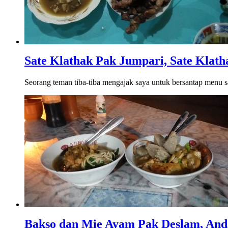
Sate Klathak Pak Jumpari, Sate Klat
Seorang teman tiba-tiba mengajak saya untuk bersantap menu sa
Bakso dan Mie Ayam Pak Deslam, And