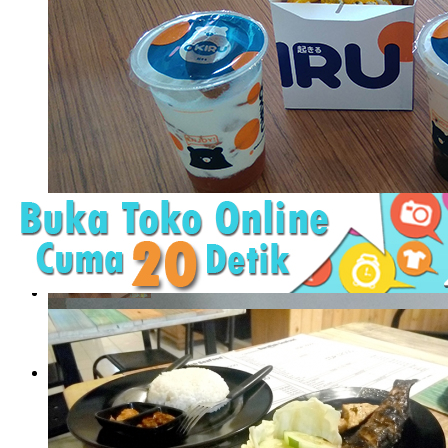
Okiru, Jujugan Baru Pecinta Boba dan Toast
Bencana Corona yang dimulai awal Maret ini memang tidak pe
berbagai rencana. Sebagian ..
Okiru, Jujugan Baru Pecinta
Boba dan Toast
Bencana Corona yang dimulai awal ..
The Rock Burger, Burger
Baru yang Mengguncang