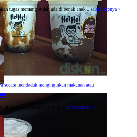
akan tugas memang sudah ada di benak anak ..
selengkapnya »
aya secara mendadak menginginkan makanan atau
an
ataupun ayam dengan saus keju, ..
selengkapnya »