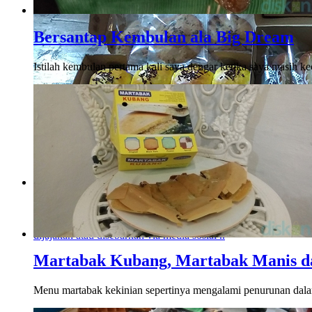
Bersantap Kembulan ala Big Dream
Istilah kembulan pertama kali saya dengar ketika saya masih k
Menikmati Cita Rasa Klasik Roti Sisir, Bolen Pi
Baked
Perkembangan dan inovasi rasa makanan memang sudah tak te
dijajakan atau disebarkan via media sosial ..
Martabak Kubang, Martabak Manis d
Menu martabak kekinian sepertinya mengalami penurunan dalam h