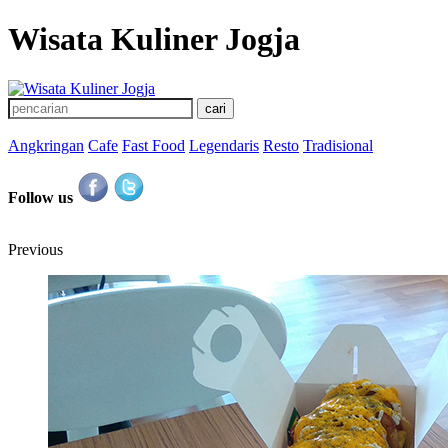
Wisata Kuliner Jogja
Angkringan
Cafe
Fast Food
Legendaris
Resto
Tradisional
Follow us
Previous