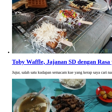
Toby Waffle, Jajanan SD dengan Rasa
Jujur, salah satu kudapan semacam kue yang kerap saya cari n