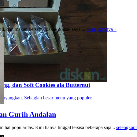
ecil, dan makan bersama kakak-kakak saya. ..
selengkapnya »
sang, dan Soft Cookies ala Butternut
rbayangkan. Sebagian besar menu yang populer
an Gurih Andalan
al popularitas. Kini hanya tinggal tersisa beberapa saja ..
selengkap