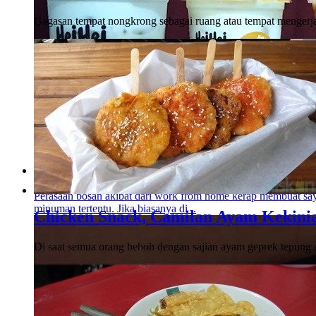
Gagasan tempat nongkrong sebagai ruang atau tempat mengerj
Hei Hei Boba, Jawara Boba dari Jogja
Perasaan bosan akibat dari work from home kerap membuat s
minuman tertentu. Jika biasanya di ..
Chicken Snack, Camilan Ayam Kekini
Di saat semua orang heboh dengan sajian ayam geprek tepung 