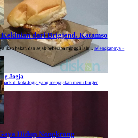
 Kekinian dari Brigjend. Katamso
 ikan bakar, dan sejak beberapa minggu lalu ..
selengkapnya »
ang Jogja
 snack di kota Jogja yang menjajakan menu burger
 Gaya Hidup Nongkrong