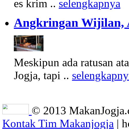
es krim ..
selengkapnya
Angkringan Wijilan,
Meskipun ada ratusan at
Jogja, tapi ..
selengkapny
© 2013 MakanJogja.co
Kontak Tim Makanjogja
| h