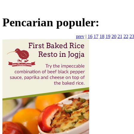
Pencarian populer:
prev
|
16
17
18
19
20
21
22
2